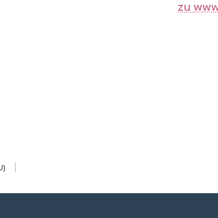
zu www
U)