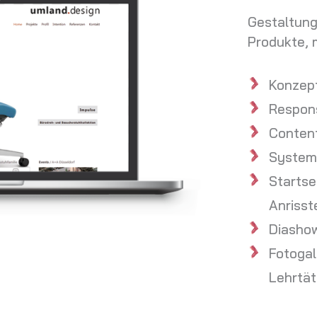
Gestaltung
Produkte, 
Konzept
Respon
Conten
System 
Startse
Anrisst
Diashow
Fotogal
Lehrtäti